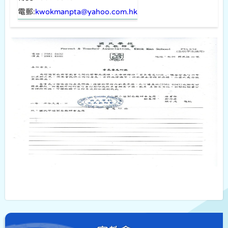
電郵:
kwokmanpta@yahoo.com.hk