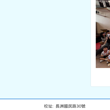
校址: 長洲國民路30號