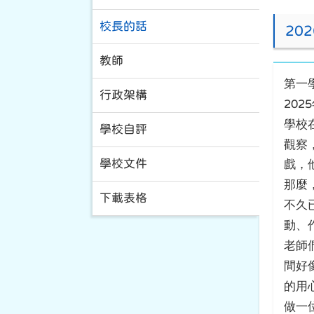
校長的話
20
教師
第一
行政架構
2025
學校
學校自評
觀察
戲，
學校文件
那麼
下載表格
不久
動、
老師
間好
的用
做一