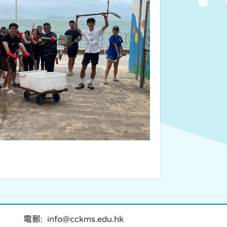
電郵: info@cckms.edu.hk