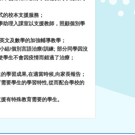
式的校本支援服務；
學助理入課室以支援教師，照顧個別學
英文及數學的加強輔導教學；
小組
/
個別言語治療
/
訓練
;
部分同學因沒
使學生不會因疫情而錯過了治療；
生的學習成果
,
在適當時候
,
向家長報告；
育需要學生的學習特性
,
從而配合學校的
支援有特殊教育需要的學生。