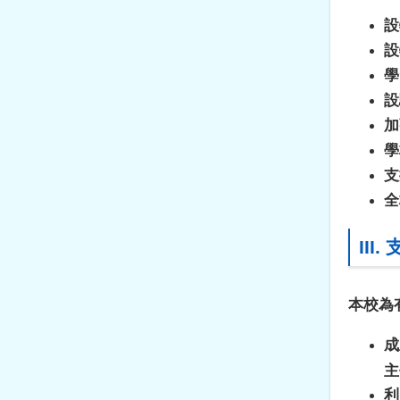
設
設
學
設
加
學
支
全
III.
本校為
成
主
利