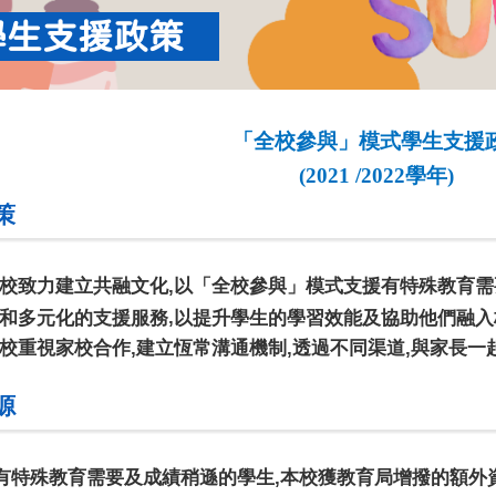
學生支援政策
「全校參與」模式學生支援
(2021 /2022
學年
)
策
校致力建立共融文化
,
以「全校參與」模式支援有特殊教育需
,
和多元化的支援服務
以提升學生的學習效能及協助他們融入
校重視家校合作
,
建立恆常溝通機制
,
透過不同渠道
,
與家長一
源
有特殊教育需要及成績稍遜的學生
,
本校獲教育局增撥的額外