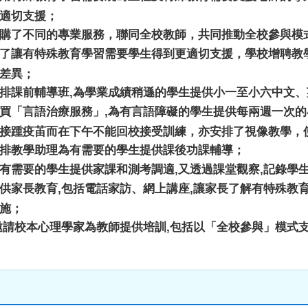
適切支援；
購了不同的專業服務，聯同全校教師，共同推動全校參與模
了讓有特殊教育學習需要學生得到更適切支援，學校增聘教
差異；
排課前輔導班
,
為學業成績稍遜的學生提供小一至小六中文、
買「言語治療服務」
,
為有言語障礙的學生提供每兩週一次的
接踵疫苖而在下午不能回校接受訓練，亦安排了視像教學，
排教學助理為有需要的學生提供課後功課輔導；
有需要的學生提供家課和測考調適
,
又透過課堂觀察
,
記錄學
供家長教育
,
包括電話家訪、網上講座
,
讓家長了解有特殊教
施；
請校本心理學家為教師提供培訓
,
包括以「全校參與」模式