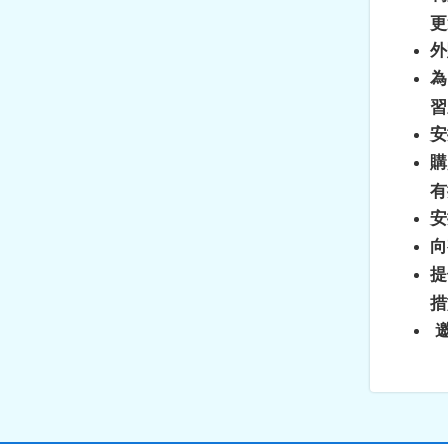
更
外
為
習
安
購
有
安
向
提
措
邀