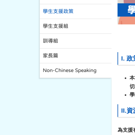
學生支援政策
學生支援組
訓導組
家長篇
I.
政
Non-Chinese Speaking
本
切
學
II.
資
為支援