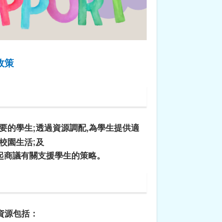
政策
要的學生
;
透過資源調配
,
為學生提供適
;
校園生活
及
起商議有關支援學生的策略。
資源包括：