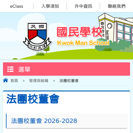
eClass
入學須知
升中資訊
聯絡我們
選單
首頁
>
管理與組織
>
法團校董會
法團校董會
法團校董會 2026-2028