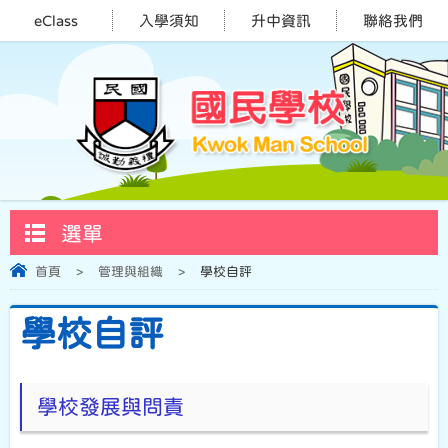
eClass
入學須知
升中資訊
聯絡我們
選單
首頁
>
管理與組織
>
學校自評
學校自評
學校發展與問責