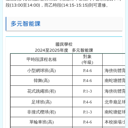
段
(13:00
至
14:00)
，而乙時段
(14:15-15:15)
則可選修。
多元智能課
國民學校
2024至2025年度 多元智能課
對象
甲時段課程名稱
(
年級
)
小型網球班
(
高
)
P.4-6
海傍街體育
韓舞
(
高
)
P.4-6
南蛇塘體育
花式跳繩班
(
初
)
P.1-3
海傍街體育
足球班
(
高
)
P.4-6
北帝廟足球
非撞式欖球
(
初
)
P.1-3
南蛇塘籃球
單輪車班
(
高
)
P.4-6
本校操場
/
北