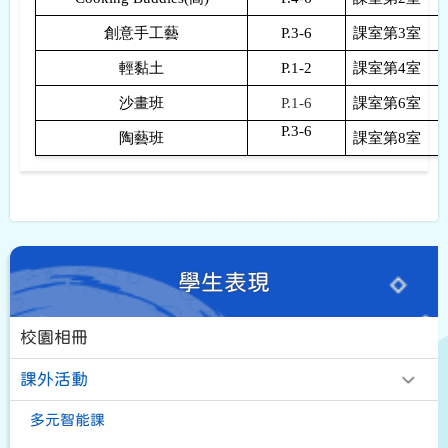
創意手工藝
P.3-6
課室第
3
室
輕黏土
P.1-2
課室第
4
室
沙畫班
P.1-6
課室第
6
室
P.3-6
陶藝班
課室第
8
室
學生表現
校園相冊
課外活動
多元智能課