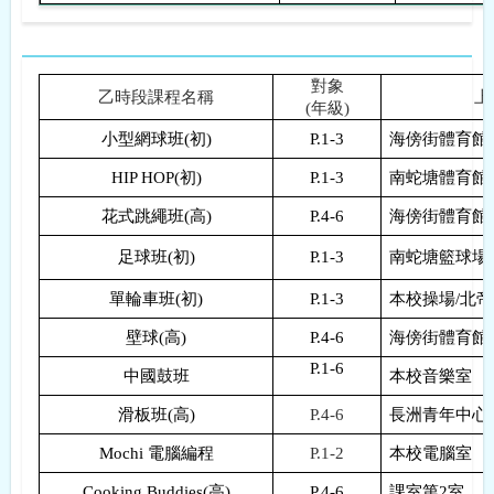
對象
乙時段課程名稱
上
(
年級
)
小型網球班
(
初
)
P.1-3
海傍街體育館
HIP HOP(
初
)
P.1-3
南蛇塘體育館
花式跳繩班
(
高
)
P.4-6
海傍街體育館
足球班
(
初
)
P.1-3
南蛇塘籃球場
單輪車班
(
初
)
P.1-3
本校操場
/
北帝
壁球
(
高
)
P.4-6
海傍街體育館
P.1-6
中國鼓班
本校音樂室
滑板班
(
高
)
P.4-6
長洲青年中心
Mochi
電腦編程
P.1-2
本校電腦室
Cooking Buddies(
高
)
P.4-6
課室第
2
室