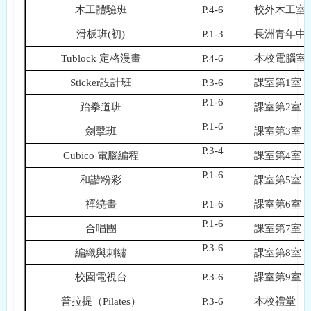
木工體驗班
P.4-6
校外木工室
滑板班
(
初
)
P.1-3
長洲青年中
Tublock
定格漫畫
P.4-6
本校電腦室
Sticker
設計班
P.3-6
課室第
1
室
P.1-6
跆拳道班
課室第
2
室
P.1-6
劍擊班
課室第
3
室
P.3-4
Cubico
電腦編程
課室第
4
室
P.1-6
和諧粉彩
課室第
5
室
禪繞畫
P.1-6
課室第
6
室
P.1-6
合唱團
課室第
7
室
P.3-6
編織與刺繡
課室第
8
室
校園電視台
P.3-6
課室第
9
室
普拉提（
Pilates
）
P.3-6
本校禮堂