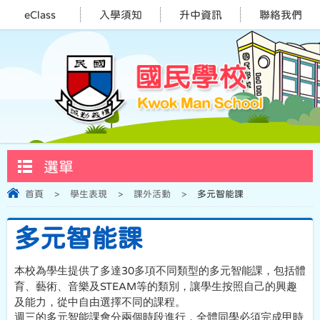
eClass
入學須知
升中資訊
聯絡我們
選單
首頁
>
學生表現
>
課外活動
>
多元智能課
多元智能課
本校為學生提供了多達
30
多項不同類型的多元智能課，包括體
育、藝術、音樂及
STEAM
等的類別，讓學生按照自己的興趣
及能力，從中自由選擇不同的課程。
週三的多元智能課會分兩個時段進行，全體同學必須完成甲時