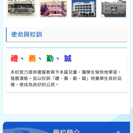
使命與校訓
禮
、
義
、
勤
、
誠
本校致力提供優質教育予本區兒童，讓學生愉快地學習，
發展潛能。並以校訓「禮、義、勤、誠」培養學生良好品
德，使成為良好的公民。
學校簡介