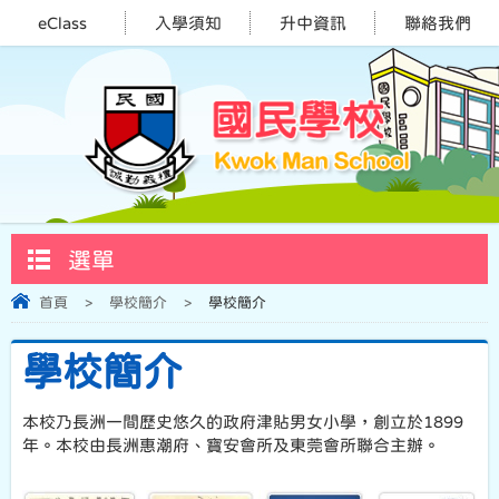
eClass
入學須知
升中資訊
聯絡我們
選單
首頁
>
學校簡介
>
學校簡介
學校簡介
本校乃長洲一間歷史悠久的政府津貼男女小學，創立於1899
年。本校由長洲惠潮府、寶安會所及東莞會所聯合主辦。