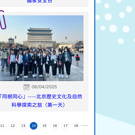
國家安全日
06/04/2025
「同根同心」----北京歷史文化及自然
科學探索之旅（第一天）
11
12
13
14
15
16
17
18
…
…