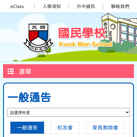
eClass
入學須知
升中資訊
聯絡我們
選單
一般通告
一般通告
校友會
家長教師會