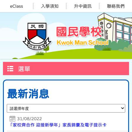
eClass
入學須知
升中資訊
聯絡我們
選單
最新消息
31/08/2022
「家校齊合作 迎接新學年」家長錦囊及電子提示卡