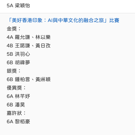
5A 梁穎怡
「美好香港印象：AI與中華文化的融合之旅」比賽
金獎：
4A 羅允謙、林以樂
4B 王諾謙、黃日孜
5B 洪羽心
6B 胡禕夢
銀獎：
6B 鍾柏言、黃綝穎
優異獎：
6A 林芊妤
6B 潘昊
嘉許狀：
6A 黎栢豪