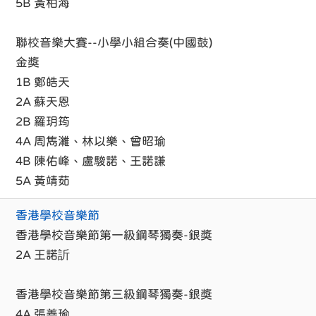
5B 黃柏海
聯校音樂大賽--小學小組合奏(中國鼓)
金獎
1B 鄭皓天
2A 蘇天恩
2B 羅玥筠
4A 周雋濰、林以樂、曾昭瑜
4B 陳佑峰、盧駿諾、王諾謙
5A 黃靖茹
香港學校音樂節
香港學校音樂節第一級鋼琴獨奏-銀獎
2A 王諾訢
香港學校音樂節第三級鋼琴獨奏-銀獎
4A 張善瑜