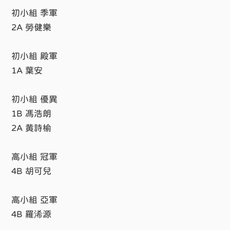
初小組 季軍
2A 勞健樂
初小組 殿軍
1A 葉安
初小組 優異
1B 馮浩朗
2A 黄詩榆
高小組 冠軍
4B 胡可兒
高小組 亞軍
4B 羅浠源