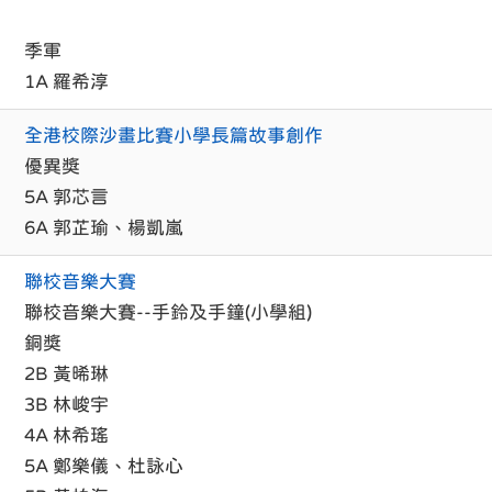
季軍
1A 羅希淳
全港校際沙畫比賽小學長篇故事創作
優異獎
5A 郭芯言
6A 郭芷瑜、楊凱嵐
聯校音樂大賽
聯校音樂大賽--手鈴及手鐘(小學組)
銅獎
2B 黃晞琳
3B 林峻宇
4A 林希瑤
5A 鄭樂儀、杜詠心