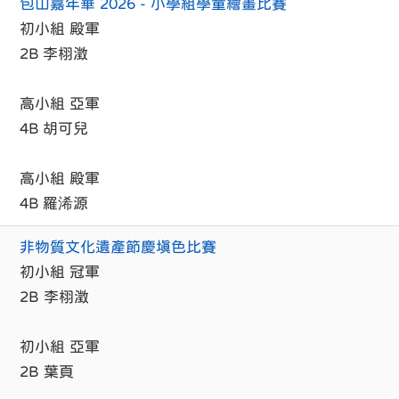
包山嘉年華 2026 - 小學組學童繪畫比賽
初小組 殿軍
2B 李栩澂
高小組 亞軍
4B 胡可兒
高小組 殿軍
4B 羅浠源
非物質文化遺產節慶填色比賽
初小組 冠軍
2B 李栩澂
初小組 亞軍
2B 葉頁