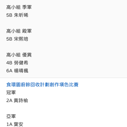
高小組 季軍
5B 朱昕晞
高小組 殿軍
5B 宋熙培
高小組 優異
4B 勞健希
6A 楊晴楓
食環園廚餘回收計劃創作填色比賽
冠軍
2A 黄詩榆
亞軍
1A 葉安