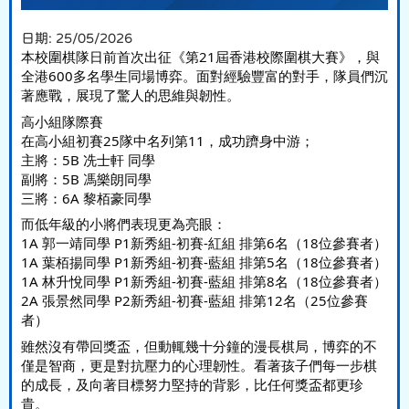
日期:
25/05/2026
本校圍棋隊日前首次出征《第21屆香港校際圍棋大賽》，與
全港600多名學生同場博弈。面對經驗豐富的對手，隊員們沉
著應戰，展現了驚人的思維與韌性。
高小組隊際賽
在高小組初賽25隊中名列第11，成功躋身中游；
主將：5B 冼士軒 同學
副將：5B 馮樂朗同學
三將：6A 黎栢豪同學
而低年級的小將們表現更為亮眼：
1A 郭一靖同學 P1新秀組-初賽-紅組 排第6名（18位參賽者）
1A 葉栢揚同學 P1新秀組-初賽-藍組 排第5名（18位參賽者）
1A 林升悅同學 P1新秀組-初賽-藍組 排第8名（18位參賽者）
2A 張景然同學 P2新秀組-初賽-藍組 排第12名（25位參賽
者）
雖然沒有帶回獎盃，但動輒幾十分鐘的漫長棋局，博弈的不
僅是智商，更是對抗壓力的心理韌性。看著孩子們每一步棋
的成長，及向著目標努力堅持的背影，比任何獎盃都更珍
貴。