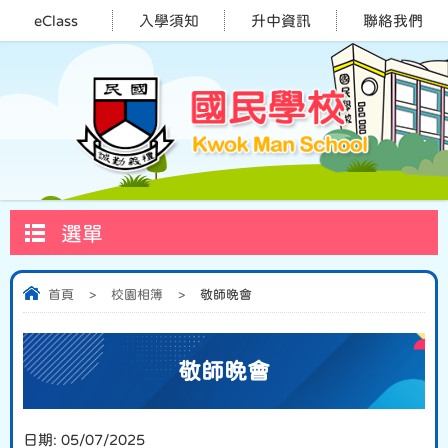
eClass
入學須知
升中資訊
聯絡我們
選單
首頁
>
校園相簿
>
敬師晚會
敬師晚會
日期:
05/07/2025