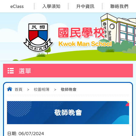
eClass
入學須知
升中資訊
聯絡我們
選單
首頁
>
校園相簿
>
敬師晚會
敬師晚會
日期:
06/07/2024