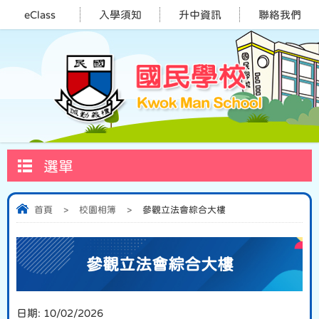
eClass
入學須知
升中資訊
聯絡我們
選單
首頁
>
校園相簿
>
參觀立法會綜合大樓
參觀立法會綜合大樓
日期:
10/02/2026