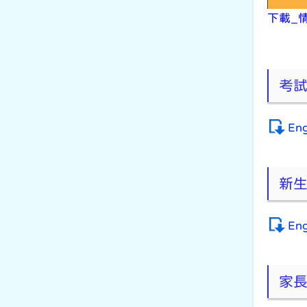
下載_
考
Eng
新
Eng
家