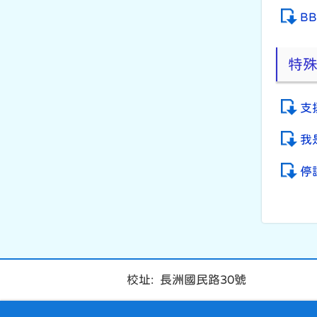
B
特
支
我
停
校址: 長洲國民路30號