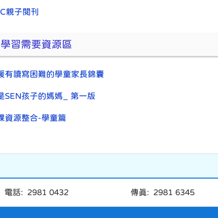
BC親子閱刊
殊學習需要資源區
援有讀寫困難的學童家長錦囊
是SEN孩子的媽媽_ 第一版
課資源整合-學童篇
電話: 2981 0432
傳真: 2981 6345