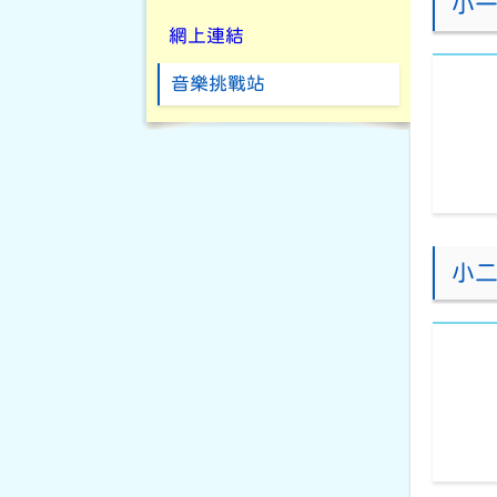
小
網上連結
音樂挑戰站
小