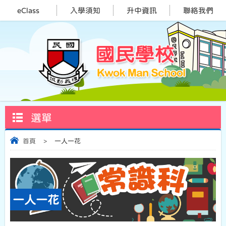
eClass
入學須知
升中資訊
聯絡我們
選單
首頁
>
一人一花
一人一花